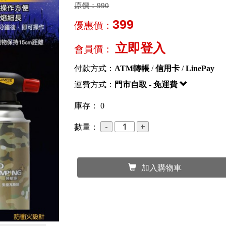
原價：
990
399
優惠價：
立即登入
會員價：
付款方式：
ATM轉帳
/
信用卡
/
LinePay
運費方式：
門市自取 - 免運費
庫存： 0
數量：
加入購物車