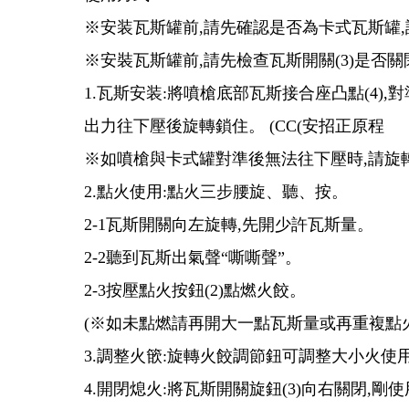
※安装瓦斯罐前,請先確認是否為卡式瓦斯罐
※安裝瓦斯罐前,請先檢查瓦斯開關(3)是否
1.瓦斯安装:將噴槍底部瓦斯接合座凸點(4),對
出力往下壓後旋轉鎖住。 (CC(安招正原程
※如噴槍與卡式罐對準後無法往下壓時,請旋
2.點火使用:點火三步腰旋、聽、按。
2-1瓦斯開關向左旋轉,先開少許瓦斯量。
2-2聽到瓦斯出氣聲“嘶嘶聲”。
2-3按壓點火按鈕(2)點燃火餃。
(※如未點燃請再開大一點瓦斯量或再重複點
3.調整火篏:旋轉火餃調節鈕可調整大小火使
4.開閉熄火:將瓦斯開關旋鈕(3)向右關閉,