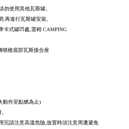
,請勿使用其他瓦斯罐。
關閉,再進行瓦斯罐安裝。
準卡式罐凹處,需稍 CAMPING
轉噴槍底部瓦斯接合座
火動作至點燃為止)
用。
剛使用完請注意高溫危險,放置時須注意周遭避免