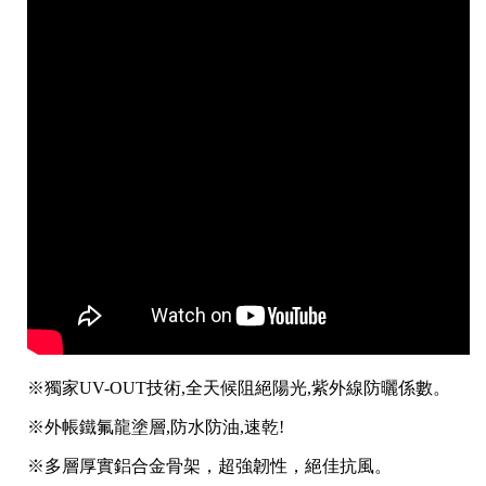
※獨家UV-OUT技術,全天候阻絕陽光,紫外線防曬係數。
※外帳鐵氟龍塗層,防水防油,速乾!
※多層厚實鋁合金骨架，超強韌性，絕佳抗風。