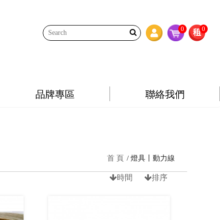
0
0
品牌專區
聯絡我們
首 頁
燈具〡動力線
時間
排序