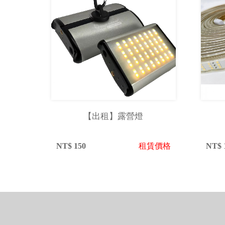
【出租】露營燈
NT$
150
租賃價格
NT$