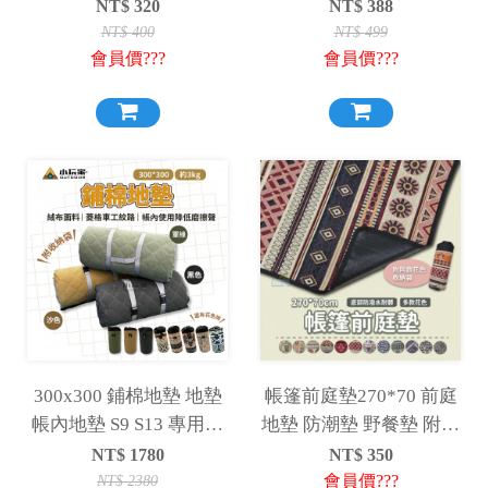
天幕 多功能 防水布 野餐
墊 露營地墊 防水地墊 防
NT$
320
NT$
388
墊 沙灘墊
潮墊
NT$
400
NT$
499
會員價???
會員價???
300x300 鋪棉地墊 地墊
帳篷前庭墊270*70 前庭
帳內地墊 S9 S13 專用內
地墊 防潮墊 野餐墊 附收
墊
納袋
NT$
1780
NT$
350
會員價???
NT$
2380