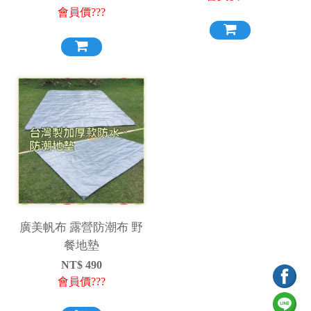
會員價???
廣美帆布 露營防潮布 野
餐地墊
NT$
490
會員價???