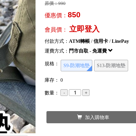
原價：
990
850
優惠價：
立即登入
會員價：
付款方式：
ATM轉帳
/
信用卡
/
LinePay
運費方式：
門市自取 - 免運費
規格：
S9-防潮地墊
S13-防潮地墊
庫存：
0
數量：
加入購物車