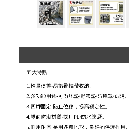
五大特點:
1.輕量便攜-易摺疊攜帶收納。
2.多功能用途-可做地墊/野餐墊/防風罩/遮陽
3.四腳固定-防止位移，提高穩定性。
4.雙面防潮材質-採用PE/防水塗層。
5.耐用耐磨-是用多種地形，良好的保護作用