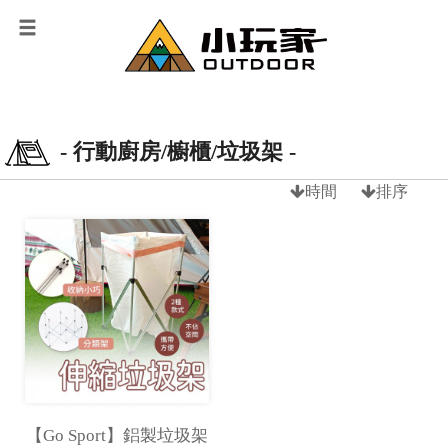
- 行動廚房/櫥櫃/垃圾架 -
時間
排序
【Go Sport】鋁製垃圾架