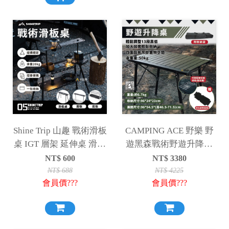
Shine Trip 山趣 戰術滑板
CAMPING ACE 野樂 野
桌 IGT 層架 延伸桌 滑板
遊黑森戰術野遊升降桌
桌 可調節高度 露營桌 露
升降桌 折疊桌 露營 單位
NT$
600
NT$
3380
營
桌
NT$
688
NT$
4225
會員價???
會員價???