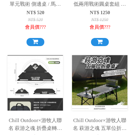
單元戰術 側邊桌 / 馬札
低兩用戰術圓桌套組 小
延伸桌 小桌 板凳 桌板
桌 小圓桌 折疊桌 板凳
NT$
520
NT$
1250
附收納袋
NT$
520
NT$
1250
會員價???
會員價???
Chill Outdoor×游牧人聯
Chill Outdoor×游牧人聯
名 萩游之魂 折疊桌轉角
名 萩游之魂 五單位折疊