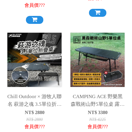
會員價???
Chill Outdoor × 游牧人聯
CAMPING ACE 野樂黑
名 萩游之魂 3.5單位折疊
森戰術山野5單位桌 露營
桌 3.5單位 折疊桌 IGT桌
桌 升降桌 摺疊桌 單位桌
NT$
2880
NT$
3380
單位桌
蛋捲桌 IGT桌 露營
NT$
2880
NT$
4225
會員價???
會員價???