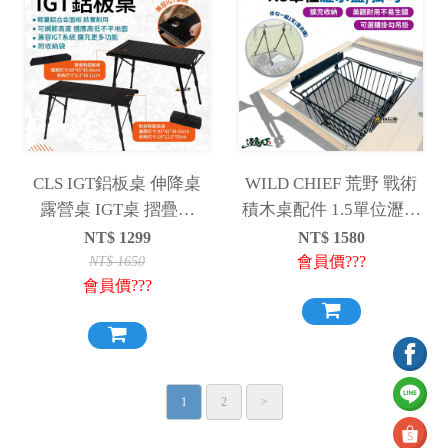
CLS IGT鋁板桌 伸降桌
WILD CHIEF 荒野 戰術
露營桌 IGT桌 摺疊桌
積木桌配件 1.5單位瀝水
IGT組合桌
籃 / 掛勾 組合桌 拼接桌
NT$
1299
NT$
1580
輕量桌
會員價???
NT$
1650
會員價???
1
2
>