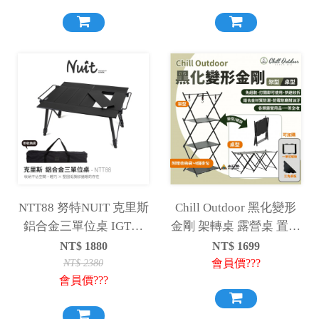
NTT88 努特NUIT 克里斯
Chill Outdoor 黑化變形
鋁合金三單位桌 IGT單
金剛 架轉桌 露營桌 置物
元桌 多功能露營桌 折疊
架 爐板 一單位 可變型
NT$
1880
NT$
1699
桌 鋁合金桌
露營
會員價???
NT$
2380
會員價???