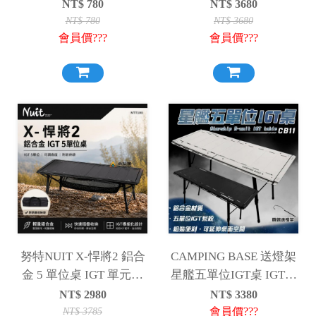
板 [3.5單位桌、五單桌
桌
NT$
780
NT$
3680
配件]
NT$
780
NT$
3680
會員價???
會員價???
努特NUIT X-悍將2 鋁合
CAMPING BASE 送燈架
金 5 單位桌 IGT 單元桌
星艦五單位IGT桌 IGT桌
多功能 露營桌 折疊桌 鋁
五單位 星艦 露營桌 鋁合
NT$
2980
NT$
3380
合金桌 NTT100
金 單位桌
會員價???
NT$
3785