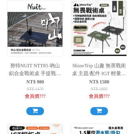
努特NUIT NTT85 吶山
ShineTrip 山趣 無畏戰術
鋁合金戰術桌 手提戰術
桌 主題/配件 IGT 輕量桌
桌 戶外戰術桌 輕量戰術
輕量化 折疊桌 IGT桌
NT$
980
NT$
1580
桌版 戰術桌
NT$
1470
NT$
1800
會員價???
會員價???