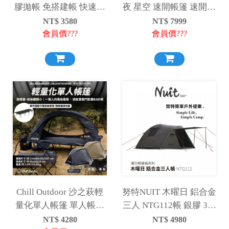
膠拋帳 免搭建帳 快速帳
夜 星空 速開帳篷 速開篷
篷 黑膠帳篷 全自動帳篷
快速帳 速搭帳 帳篷
NT$
3580
NT$
7999
手拋帳篷 秒開帳 免搭建
會員價???
會員價???
Chill Outdoor 沙之萩輕
努特NUIT 木曜日 鋁合金
量化單人帳篷 單人帳篷
三人 NTG112帳 銀膠 3人
帳篷 輕量化
帳蓬 雙人野營 輕量帳 三
NT$
4280
NT$
4980