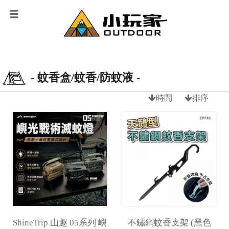
- 蚊香盒/蚊香/防蚊液 -
時間
排序
ShineTrip 山趣 05系列 嶼
不鏽鋼蚊香支架 (黑色