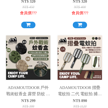
露營 海釣 野餐
NT$
320
NT$
320
NT$
450
NT$
400
會員價???
會員價???
ADAMOUTDOOR 戶外
ADAMOUTDOOR 摺疊
戰術蚊香盒 露營 防蚊 蚊
電蚊拍 二代 電蚊拍 捕蚊
香架 戶外防蚊 蚊香盒 戶
拍 捕蚊燈 LED 摺疊 折疊
NT$
299
NT$
890
外 軍綠 沙色 黑色
露營
NT$
399
NT$
1120