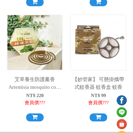
艾草養生防護薰香
【妙管家】 可懸掛攜帶
Artemisia mosquito coils
式蚊香器 蚊香盒 蚊香
蚊香
NT$
220
NT$
99
會員價???
會員價???