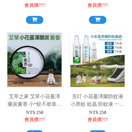
會員價???
會員價???
艾草之家 艾草小花蔓澤
克叮 小花蔓澤蘭防蚊液
蘭炭薰香 小*蚊不敢靠近
小黑蚊 蚊蟲 防蚊液 一般
小盤香 露營 登山
款 幼兒款
NT$
250
NT$
250
會員價???
會員價???