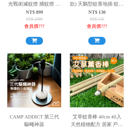
光戰術滅蚊燈 捕蚊燈 露
款) 天鵝型蚊香地插 蚊香
營燈 照明燈 滅蚊 驅蚊
支架
NT$
899
NT$
130
NT$
1099
NT$
130
會員價???
會員價???
CAMP ADDICT 第三代
艾草蚊香棒 40cm 40入
驅蠅神器
天然植物配方 居家 戶外