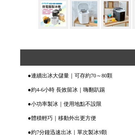
●連續出冰大儲量｜可存約70～80顆
●約4-6小時 長效留冰｜嗨翻趴踢
●小功率製冰｜使用地點不設限
●體積輕巧｜移動外出更方便
●約7分鐘迅速出冰｜單次製冰9顆