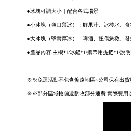
●冰塊可調大小｜配合各式場景
●小冰塊（爽口薄冰）：鮮果汁、冰檸水、食
●大冰塊（堅實厚冰）：啤酒、扭傷急救、發
●產品內容:主機*1/冰鏟*1/攜帶用提把*1/說明
※※免運活動不包含偏遠地區~公司保有出貨
※※部分區域較偏遠酌收部分運費 實際費用