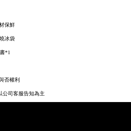
材保鮮
燒冰袋
書*1
與否權利
以公司客服告知為主