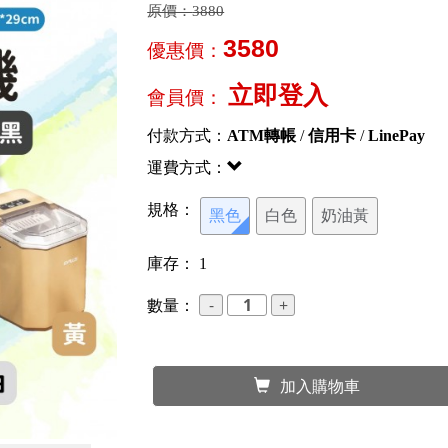
原價：
3880
3580
優惠價：
立即登入
會員價：
付款方式：
ATM轉帳
/
信用卡
/
LinePay
運費方式：
規格：
黑色
白色
奶油黃
庫存：
1
數量：
加入購物車