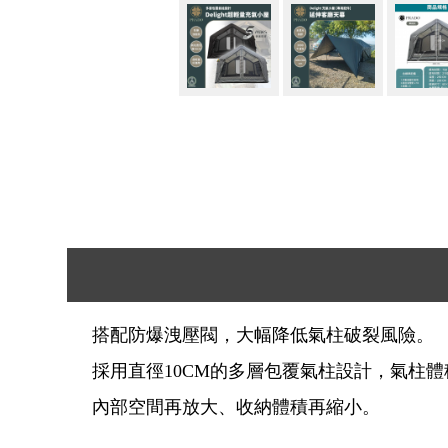
搭配防爆洩壓閥，大幅降低氣柱破裂風險。
採用直徑10CM的多層包覆氣柱設計，氣柱
內部空間再放大、收納體積再縮小。