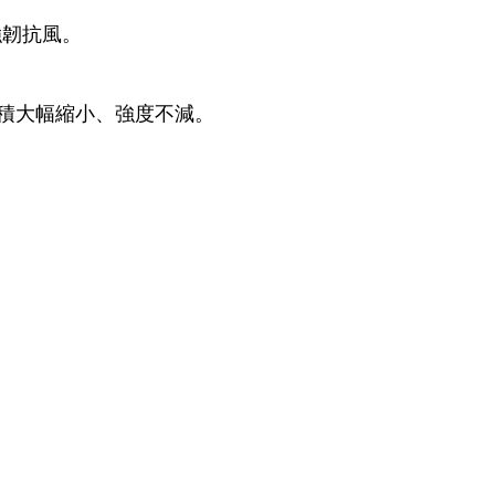
強韌抗風。
體積大幅縮小、強度不減。