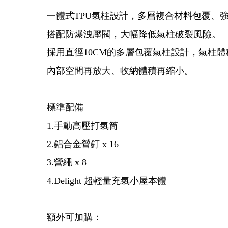
一體式TPU氣柱設計，多層複合材料包覆、
搭配防爆洩壓閥，大幅降低氣柱破裂風險。
採用直徑10CM的多層包覆氣柱設計，氣柱
內部空間再放大、收納體積再縮小。
標準配備
1.手動高壓打氣筒
2.鋁合金營釘 x 16
3.營繩 x 8
4.Delight 超輕量充氣小屋本體
額外可加購：