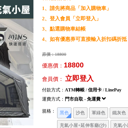
1、請先將商品「加入購物車」
2、登入會員「立即登入」
3、點選購物車結帳
4、如有優惠券可直接輸入折扣碼折抵
原價：
18800
18800
優惠價：
立即登入
會員價：
付款方式：
ATM轉帳
/
信用卡
/
LinePay
運費方式：
門市自取 - 免運費
規格：
黑色
沙色
軍綠色
鐵灰色
充氣小屋+延伸客廳(沙)
充氣小