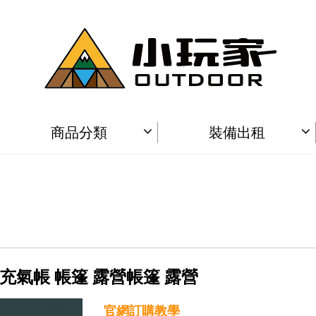
商品分類
裝備出租
小屋 充氣帳 帳篷 露營帳篷 露營
官網訂購教學