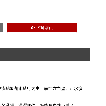
立即購買
你疾馳於都市騎行之中、掌控方向盤。汗水滲
下的選擇。瀟灑如你，怎能被炎熱束縛？