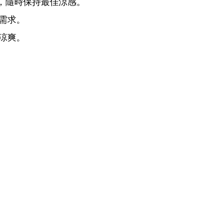
，隨時保持最佳涼感。
候需求。
受涼爽。