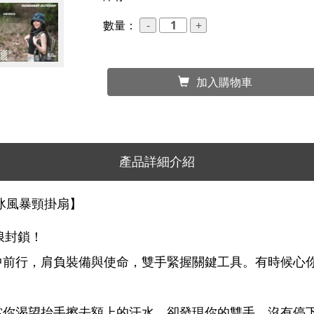
數量：
加入購物車
產品詳細介紹
r 冰風暴頸掛扇】
浪封鎖！
中前行，肩負裝備與使命，雙手緊握關鍵工具。有時候心
當你渴望抬手擦去額上的汗水，卻發現你的雙手，沒有停