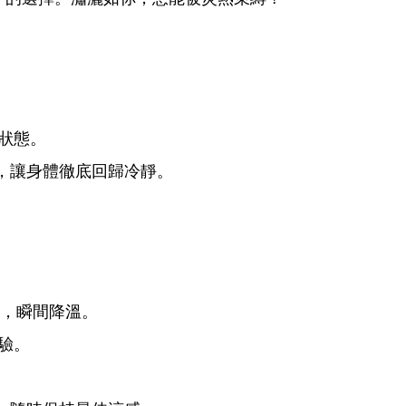
爽狀態。
，讓身體徹底回歸冷靜。
。
膚，瞬間降溫。
驗。