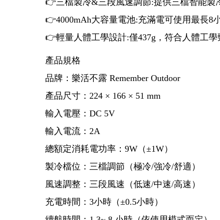
👉三檔製冷&三段風速調節:提供三檔智能
👉4000mAh大容量電池:充滿電可使用最
👉輕量人體工學設計:僅437g，符合人體
產品規格
品牌：樂活不露 Remember Outdoor
產品尺寸：224 × 166 × 51 mm
輸入電壓：DC 5V
輸入電流：2A
總額定消耗電功率：9W（±1W）
製冷檔位：三檔調節（極冷/強冷/舒適）
風速調整：三段風速（低速/中速/高速）
充電時間：3小時（±0.5小時）
續航時間：1.3~ 8 小時（依使用模式而定）