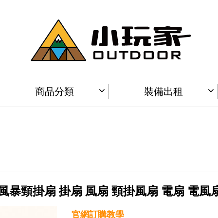
商品分類
裝備出租
不露 冰風暴頸掛扇 掛扇 風扇 頸掛風扇 電扇 電風
官網訂購教學