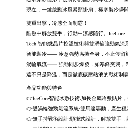
現在，一鍵啟動冰風暴頸掛扇，極寒製冷瞬
雙重出擊，冷感全面制霸！
酷熱中解放雙手，行動中涼感隨行。IceCore
Tech 智能微晶片控溫技術與雙渦輪強勁氣
智能製冷—— 冷意強勢席捲全身，不止停留
渦輪氣流—— 強勁同步爆發，如寒鋒突襲，
這不只是降溫，而是徹底碾壓熱浪的戰術制
產品功能與特色
👉IceCore智能冰敷技術:加長金屬冷
👉雙渦輪強勁氣流系統:雙馬達驅動，產生
👉無手持戰術設計:頸掛式設計，解放雙手