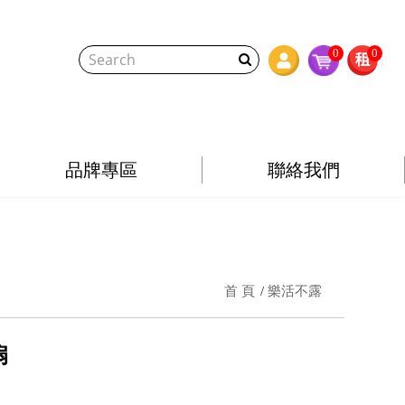
0
0
品牌專區
聯絡我們
首 頁
樂活不露
扇