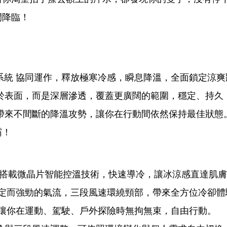
間降臨！
流系統 協同運作，釋放極寒冷感，瞬息降溫，全面鎖定涼
於表面，而是深層滲透，覆蓋更廣闊的範圍，穩定、持久
帶來不間斷的降溫攻勢，讓你在行動間依然保持最佳狀態
霸！
敷貼片，搭載微晶片智能控溫技術，快速導冷，讓冰涼感直達肌
穩定而強勁的氣流，三段風速環繞頸部，帶來全方位冷卻體
，讓你在運動、駕駛、戶外探險時無拘無束，自由行動。