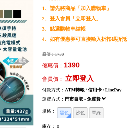
1、請先將商品「加入購物車」
2、登入會員「立即登入」
3、點選購物車結帳
4、如有優惠券可直接輸入折扣碼折抵
原價：
1730
1390
優惠價：
立即登入
會員價：
付款方式：
ATM轉帳
/
信用卡
/
LinePay
運費方式：
門市自取 - 免運費
規格：
黑色
沙色
軍綠
庫存：
0