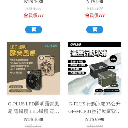
鍋 電子鍋
桌立USB風扇
NT$
1688
NT$
990
NT$
1880
NT$
1180
會員價???
會員價???
G-PLUS LED照明露營風
G-PLUS 行動冰箱35公升
扇 電風扇 LED風扇 電扇
GP-MCR01控行動露營冰
擺頭風扇 照明風扇 露營
箱
NT$
1680
NT$
6990
燈 露營 野營
NT$
2480
NT$
9900