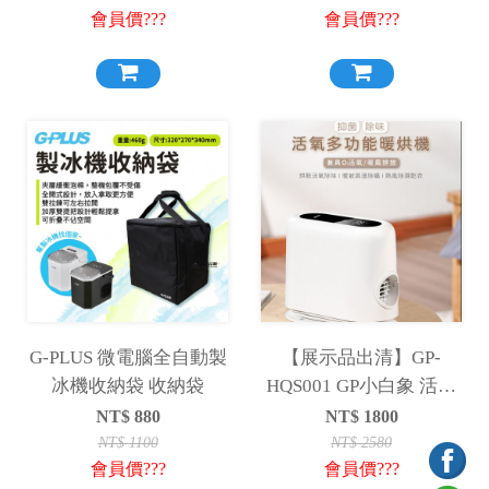
會員價???
會員價???
G-PLUS 微電腦全自動製
【展示品出清】GP-
冰機收納袋 收納袋
HQS001 GP小白象 活氧
多功能 抑菌 除味 暖烘機
NT$
880
NT$
1800
烘鞋 烘被 烘衣 活氧機
NT$
1100
NT$
2580
會員價???
會員價???
除臭 除螨