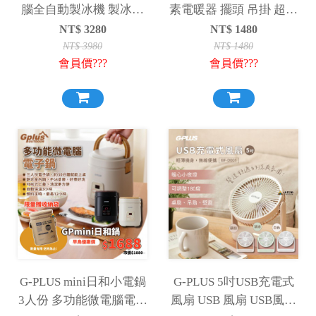
腦全自動製冰機 製冰機
素電暖器 擺頭 吊掛 超取
快速製冰
每單限購一台
NT$
3280
NT$
1480
NT$
3980
NT$
1480
會員價???
會員價???
G-PLUS mini日和小電鍋
G-PLUS 5吋USB充電式
3人份 多功能微電腦電子
風扇 USB 風扇 USB風扇