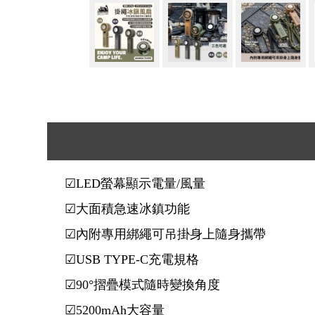
☑LED螢幕顯示電量/風量
☑大面積急速冰鎮功能
☑內附專用綁繩可吊掛身上隨身攜帶
☑USB TYPE-C充電規格
☑90°摺疊模式隨時變換角度
☑5200mAh大容量