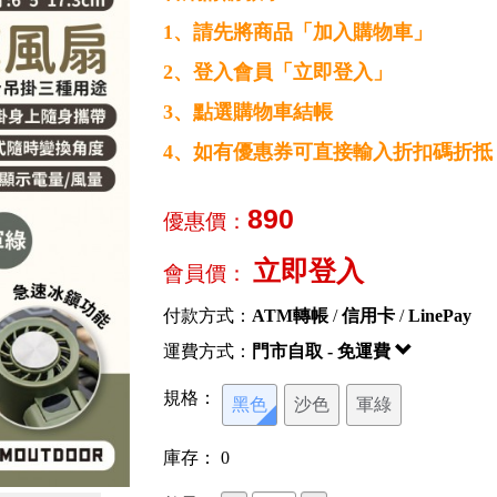
1、請先將商品「加入購物車」
2、登入會員「立即登入」
3、點選購物車結帳
4、如有優惠券可直接輸入折扣碼折抵
890
優惠價：
立即登入
會員價：
付款方式：
ATM轉帳
/
信用卡
/
LinePay
運費方式：
門市自取 - 免運費
規格：
黑色
沙色
軍綠
庫存：
0