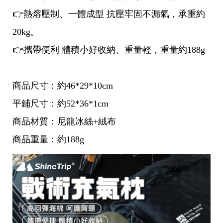
👉熱熔壓制、一體成型 抗壓牢固不漏氣，承重約
20kg。
👉攜帶便利 體積小好收納、重量輕，重量約188g
商品尺寸：約46*29*10cm
平鋪尺寸：約52*36*1cm
商品材質：尼龍冰絲+絨布
商品重量：約188g