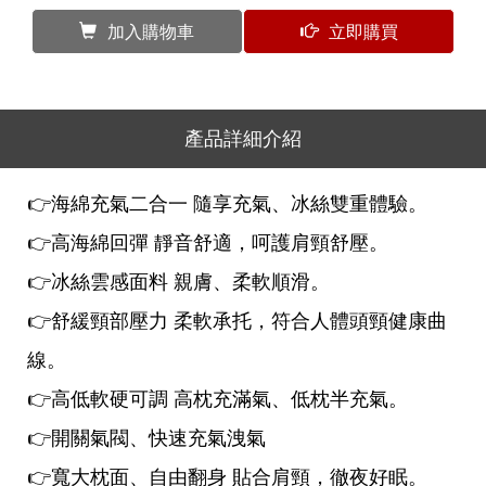
加入購物車
立即購買
產品詳細介紹
👉海綿充氣二合一 隨享充氣、冰絲雙重體驗。
👉高海綿回彈 靜音舒適，呵護肩頸舒壓。
👉冰絲雲感面料 親膚、柔軟順滑。
👉舒緩頸部壓力 柔軟承托，符合人體頭頸健康曲
線。
👉高低軟硬可調 高枕充滿氣、低枕半充氣。
👉開關氣閥、快速充氣洩氣
👉寬大枕面、自由翻身 貼合肩頸，徹夜好眠。