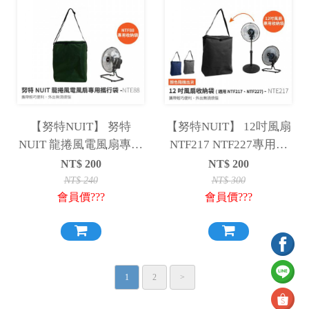
【努特NUIT】 努特
【努特NUIT】 12吋風扇
NUIT 龍捲風電風扇專用
NTF217 NTF227專用收
攜行袋 NTF88專用 保護
納袋 保護收納袋 收納袋
NT$
200
NT$
200
收納袋 裝備袋 工具袋 防
裝備袋 筒形攜行袋
NT$
240
NT$
300
會員價???
會員價???
塵袋 攜行袋 NTE88
NTE217
1
2
>