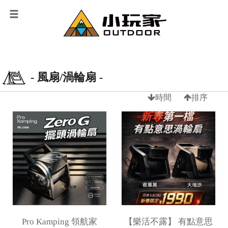
- 風扇/渦輪扇 -
時間
排序
Pro Kamping 領航家
【樂活不露】 有點意思