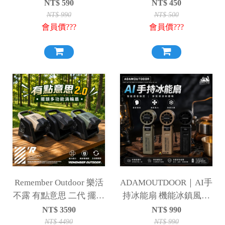
賣場 收納袋 循環扇收納
段電扇 電風扇 落地扇
NT$
590
NT$
450
袋
NT$
990
NT$
500
會員價???
會員價???
Remember Outdoor 樂活
ADAMOUTDOOR｜AI手
不露 有點意思 二代 擺頭
持冰能扇 機能冰鎮風扇
多功能渦輪扇 渦輪扇 風
掛繩 冰鎮風扇 風扇 手持
NT$
3590
NT$
990
扇 露營扇 電扇
風扇 桌扇 冰鎮
NT$
4490
NT$
990