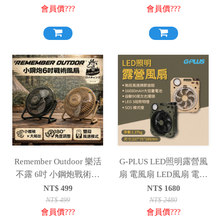
會員價???
會員價???
Remember Outdoor 樂活
G-PLUS LED照明露營風
不露 6吋 小鋼炮戰術風
扇 電風扇 LED風扇 電扇
扇 IF-601 S/G 吊掛扇 桌
擺頭風扇 照明風扇 露營
NT$
499
NT$
1680
扇 循環扇 風扇 露營
燈 露營 野營
NT$
499
NT$
2480
會員價???
會員價???