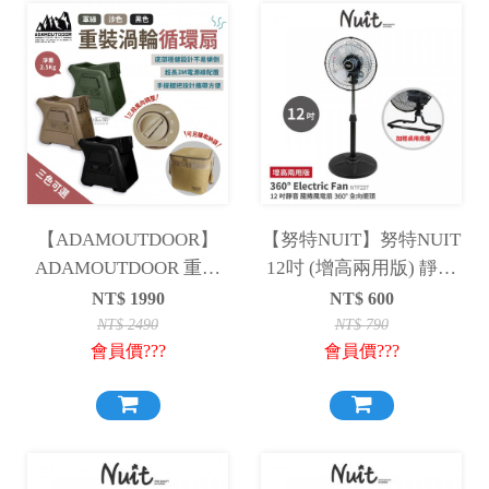
【ADAMOUTDOOR】
【努特NUIT】努特NUIT
ADAMOUTDOOR 重裝
12吋 (增高兩用版) 靜音
渦輪循環扇 渦輪扇 循環
龍捲風360°旋轉風扇 全
NT$
1990
NT$
600
扇
向擺頭 落地扇 NTF227
NT$
2490
NT$
790
會員價???
會員價???