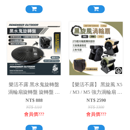
樂活不露 黑水鬼旋轉盤
【樂活不露】 黑旋風 X5
渦輪扇旋轉盤 旋轉盤 迴
/ M3 / M5 強力渦輪扇 可
轉盤 80度左右旋轉 風扇
加購收納袋
NT$
888
NT$
2590
轉盤 轉盤
NT$
1110
NT$
3300
會員價???
會員價???