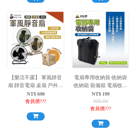
【樂活不露】 軍風靜音
電扇專用收納袋 收納袋
扇 靜音電扇 桌扇 戶外電
收納箱 裝備箱 電扇收納
扇 電風扇 12吋電扇
袋 萬用袋 露營 野營 電
NT$
690
NT$
199
扇收納包
會員價???
NT$
250
會員價???