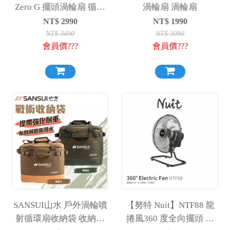
Zero G 擺頭渦輪扇 循環
渦輪扇 渦輪扇
扇 風扇 露營風扇【贈收
NT$
2990
NT$
1990
納袋】
NT$
3490
NT$
3090
會員價???
會員價???
SANSUI山水 戶外渦輪噴
【努特 Nuit】NTF88 龍
射循環扇收納袋 收納袋
捲風360 度全向擺頭 三