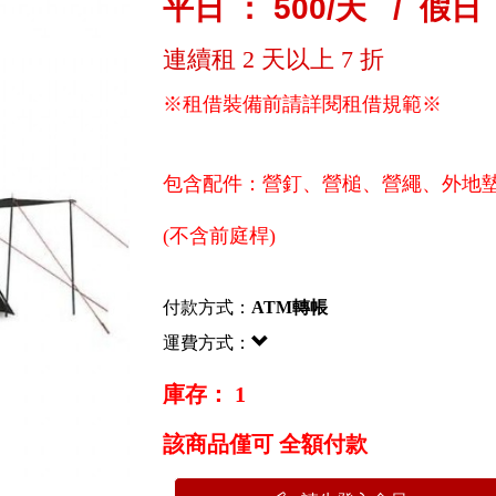
平日 ： 500/天 / 假日 
連續租 2 天以上 7 折
※租借裝備前請詳閱租借規範※
包含配件：營釘、營槌、營繩、外地
(不含前庭桿)
付款方式：
ATM轉帳
運費方式：
庫存： 1
該商品僅可 全額付款