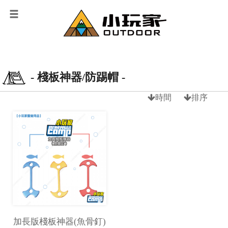
- 棧板神器/防踢帽 -
時間
排序
加長版棧板神器(魚骨釘)