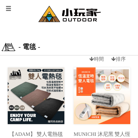
- 電毯 -
時間
排序
【ADAM】 雙人電熱毯
MUNICHI 沐尼黑 雙人恆