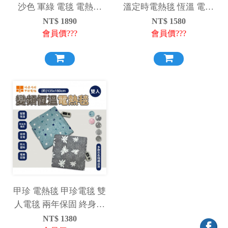
沙色 軍綠 電毯 電熱毯
溫定時電熱毯 恆溫 電熱
發熱墊 保暖 戶外 露營
毯 發熱墊 露營 電毯 電
NT$
1890
NT$
1580
暖器
會員價???
會員價???
甲珍 電熱毯 甲珍電毯 雙
人電毯 兩年保固 終身保
修 露營 居家照料 寒冬必
NT$
1380