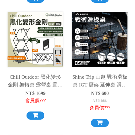
Chill Outdoor 黑化變形
Shine Trip 山趣 戰術滑板
金剛 架轉桌 露營桌 置物
桌 IGT 層架 延伸桌 滑板
架 爐板 一單位 可變型
桌 可調節高度 露營桌 露
NT$
1699
NT$
600
露營
營
會員價???
NT$
688
會員價???