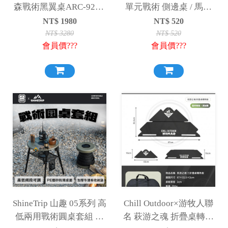
森戰術黑翼桌ARC-92TB
單元戰術 側邊桌 / 馬札
露營桌 摺疊桌 單位桌 折
延伸桌 小桌 板凳 桌板
NT$
1980
NT$
520
疊桌 IGT桌 露營 野炊 野
NT$
3280
NT$
520
會員價???
會員價???
餐
ShineTrip 山趣 05系列 高
Chill Outdoor×游牧人聯
低兩用戰術圓桌套組 小
名 萩游之魂 折疊桌轉角