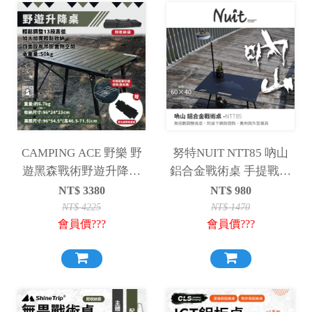
CAMPING ACE 野樂 野
努特NUIT NTT85 吶山
遊黑森戰術野遊升降桌
鋁合金戰術桌 手提戰術
升降桌 折疊桌 露營 單位
桌 戶外戰術桌 輕量戰術
NT$
3380
NT$
980
桌
桌版 戰術桌
NT$
4225
NT$
1470
會員價???
會員價???