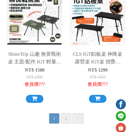
ShineTrip 山趣 無畏戰術
CLS IGT鋁板桌 伸降桌
桌 主題/配件 IGT 輕量桌
露營桌 IGT桌 摺疊桌
輕量化 折疊桌 IGT桌
IGT組合桌
NT$
1580
NT$
1299
NT$
1800
NT$
1650
會員價???
會員價???
1
2
>