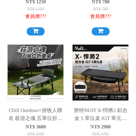
桌 小圓桌 折疊桌 板凳
板 [3.5單位桌、五單桌
NT$
1250
NT$
780
附收納袋
配件]
NT$
1250
NT$
780
會員價???
會員價???
Chill Outdoor×游牧人聯
努特NUIT X-悍將2 鋁合
名 萩游之魂 五單位折疊
金 5 單位桌 IGT 單元桌
桌
多功能 露營桌 折疊桌 鋁
NT$
3680
NT$
2980
合金桌 NTT100
NT$
3680
NT$
3785