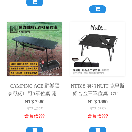
CAMPING ACE 野樂黑
NTT88 努特NUIT 克里斯
森戰術山野5單位桌 露營
鋁合金三單位桌 IGT單
桌 升降桌 摺疊桌 單位桌
元桌 多功能露營桌 折疊
NT$
3380
NT$
1880
蛋捲桌 IGT桌 露營
桌 鋁合金桌
NT$
4225
NT$
2380
會員價???
會員價???