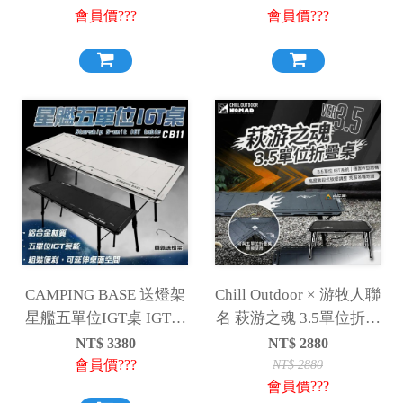
會員價???
會員價???
CAMPING BASE 送燈架
Chill Outdoor × 游牧人聯
星艦五單位IGT桌 IGT桌
名 萩游之魂 3.5單位折疊
五單位 星艦 露營桌 鋁合
桌 3.5單位 折疊桌 IGT桌
NT$
3380
NT$
2880
金 單位桌
單位桌
會員價???
NT$
2880
會員價???