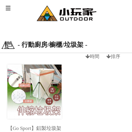
- 行動廚房/櫥櫃/垃圾架 -
時間
排序
【Go Sport】鋁製垃圾架