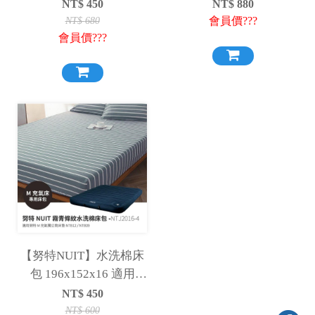
充氣床 M床墊 祕密花園
舒柔布充氣床包套 充氣
NT$
450
NT$
880
充氣睡墊 床包
床墊床包套
會員價???
NT$
680
會員價???
NTJ200140-4
NTJ200140-5
【努特NUIT】水洗棉床
包 196x152x16 適用
NTB12 NTB09 M獨立筒
NT$
450
充氣床 M號床包 床包 床
NT$
600