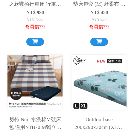
之萩戰術行軍床 行軍床
墊床包套 (M) 舒柔布 充
床墊 床墊 行軍床 沙之萩
氣床包套
NT$
980
NT$
450
加大款
150x200x30cm-26312
NT$
1225
NT$
530
會員價???
會員價???
努特 Nuit 水洗棉M號床
Outdoorbase
包 適用NTB70 M獨立筒
200x290x30cm (XL/L)