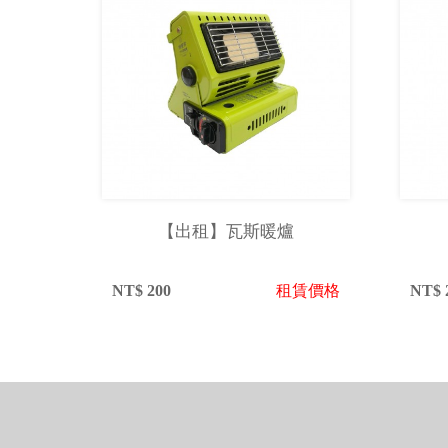
【出租】瓦斯暖爐
NT$
200
租賃價格
NT$