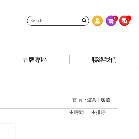
0
0
品牌專區
聯絡我們
首 頁
爐具〡暖爐
時間
排序