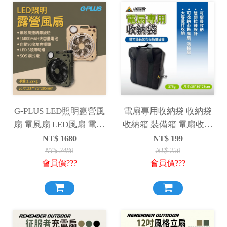
G-PLUS LED照明露營風
電扇專用收納袋 收納袋
扇 電風扇 LED風扇 電扇
收納箱 裝備箱 電扇收納
擺頭風扇 照明風扇 露營
袋 萬用袋 露營 野營 電
NT$
1680
NT$
199
燈 露營 野營
扇收納包
NT$
2480
NT$
250
會員價???
會員價???