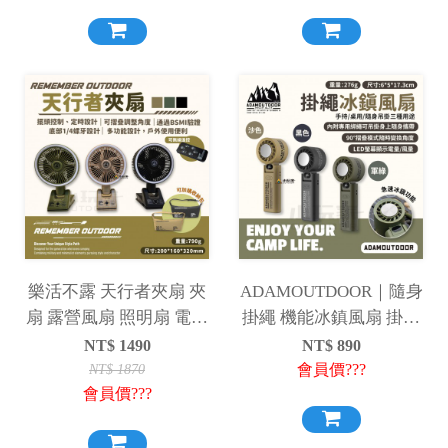
樂活不露 天行者夾扇 夾
ADAMOUTDOOR｜隨身
扇 露營風扇 照明扇 電扇
掛繩 機能冰鎮風扇 掛繩
露營 夾扇 充電式電扇 電
冰鎮風扇 風扇 手持風扇
NT$
1490
NT$
890
扇
桌扇 冰鎮
會員價???
NT$
1870
會員價???