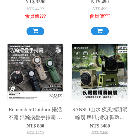
多功能渦輪扇 渦輪扇 風
扇 IF-601 S/G 吊掛扇 桌
NT$
3590
NT$
499
扇 露營扇 電扇
扇 循環扇 風扇 露營
NT$
4490
NT$
499
會員價???
會員價???
Remember Outdoor 樂活
SANSUI山水 疾風擺頭渦
不露 浩瀚摺疊手持扇 手
輪扇 疾風 擺頭 循環扇
持扇 摺疊手持扇 摺疊扇
露營 渦輪扇 風扇【贈收
NT$
880
NT$
3480
風扇 製冷 露營
納袋】
NT$
1650
NT$
5480