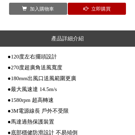
加入購物車
立即購買
產品詳細介紹
●120度左右擺頭設計
●270度超廣角送風寬度
●180mm出風口送風範圍更廣
●最大風速達 14.5m/s
●1580rpm 超高轉速
●3M電源線長 戶外不受限
●馬達過熱保護裝置
●底部穩健防滑設計 不易傾倒