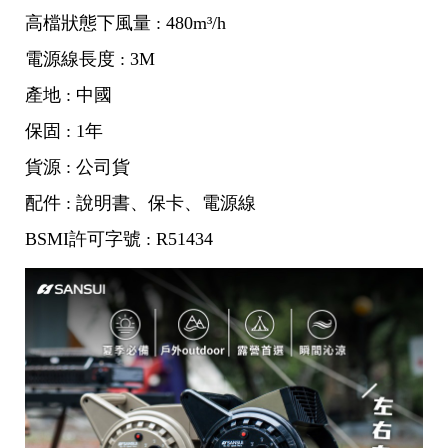
高檔狀態下風量 : 480m³/h
電源線長度 : 3M
產地 : 中國
保固 : 1年
貨源 : 公司貨
配件 : 說明書、保卡、電源線
BSMI許可字號 : R51434