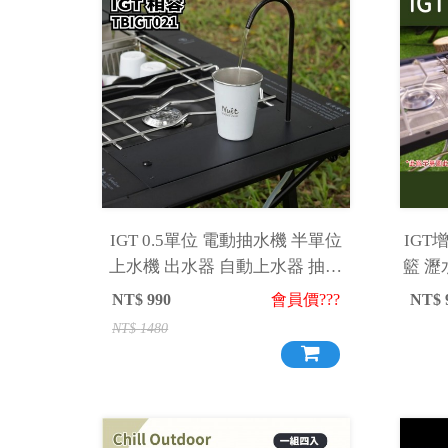
IGT 0.5單位 電動抽水機 半單位
IGT
上水機 出水器 自動上水器 抽水
籃 瀝
機 單位桌
NT$
990
會員價???
NT$
NT$
1480