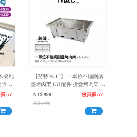
積木桌配
【努特NUIT】 一單位不鏽鋼摺
 組合桌
疊烤肉架 IGT配件 折疊烤肉架 烤
網 NTW93
價???
NT$
990
會員價???
NT$
1490