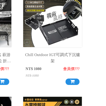
聯名 萩游
Chill Outdoor IGT可調式下沉爐
位 折疊
架
價???
NT$
1080
會員價???
NT$
1080