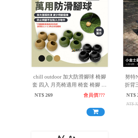
chill outdoor 加大防滑腳球 椅腳
努特N
套 四入 月亮椅適用 椅套 椅腳 椅
折背三
墊 露營
椅 休
NT$
269
會員價???
NT$
NT$
3