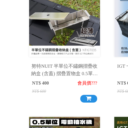
努特NUIT 半單位不鏽鋼摺疊收
IG
納盒 (含蓋) 摺疊置物盒 0.5單位
收納盒 IGT配件
NT$
400
會員價???
NT$
NT$
600
NT$
6