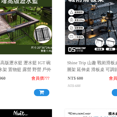
增高版瀝水籃 瀝水籃 IGT 碗
Shine Trip 山趣 戰術滑板
水架 置物籃 露營 野營 戶外
層架 延伸桌 滑板桌 可調
露營桌 露營
960
會員價???
NT$
600
會員
NT$
688