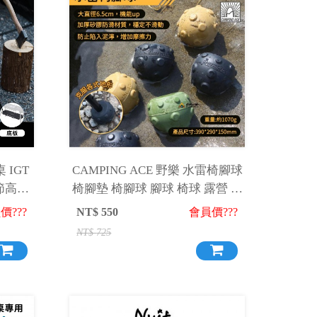
桌 IGT
CAMPING ACE 野樂 水雷椅腳球
節高度
椅腳墊 椅腳球 腳球 椅球 露營 野
營
價???
NT$
550
會員價???
NT$
725