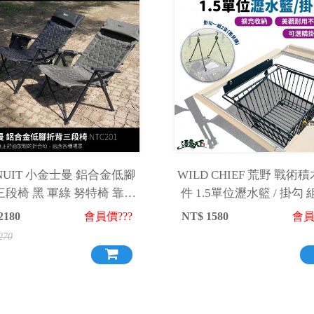
UIT 小金士曼 鋁合金低腳
WILD CHIEF 荒野 戰術
段椅 黑 軍綠 努特椅 靠背
件 1.5單位瀝水籃 / 掛勾
閒椅 折疊椅 木扶手 露營椅
拼接桌 輕量桌
2180
會員價???
NT$
1580
會員
NTC201BK
270