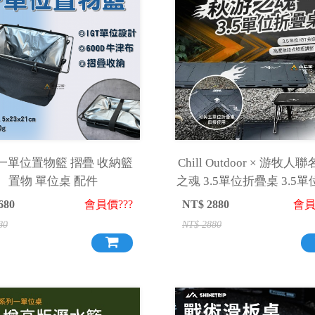
T 一單位置物籃 摺疊 收納籃
Chill Outdoor × 游牧人
置物 單位桌 配件
之魂 3.5單位折疊桌 3.5單
桌 IGT桌 單位桌
680
會員價???
NT$
2880
會員
80
NT$
2880