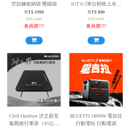
空拉鍊收納袋 壓縮袋
IGT 0.5單位秒收上水器
半單位 抽水器
NT$
1990
NT$
890
NT$
2490
NT$
1080
會員價???
會員價???
Chill Outdoor 沙之萩充
BLUETTI 1800W 電吉拉
氣戰術行軍床（95公分
行動電站 行動電源