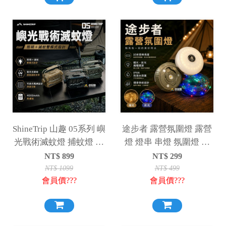
ShineTrip 山趣 05系列 嶼
途步者 露營氛圍燈 露營
光戰術滅蚊燈 捕蚊燈 露
燈 燈串 串燈 氛圍燈 氣
營燈 照明燈 滅蚊 驅蚊
氛燈 照明燈
NT$
899
NT$
299
NT$
1099
NT$
499
會員價???
會員價???