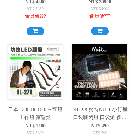
寬）
NT$
4880
NT$
30900
NT$
5280
NT$
38900
會員價???
會員價???
日本 GOODGOODS 頸燈
NTL98 努特NUIT 小行星
工作燈 露營燈
口袋戰術燈 口袋燈 多功
能露營燈 露營卡片燈 照
NT$
1280
NT$
490
明燈 補光燈 磁吸燈 戶外
NT$
1380
NT$
790