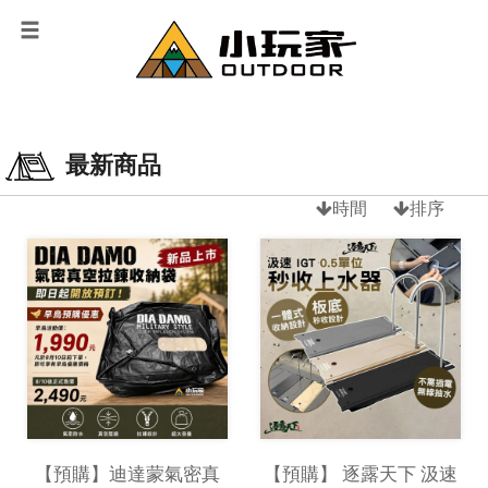
最新商品
時間
排序
【預購】迪達蒙氣密真
【預購】 逐露天下 汲速