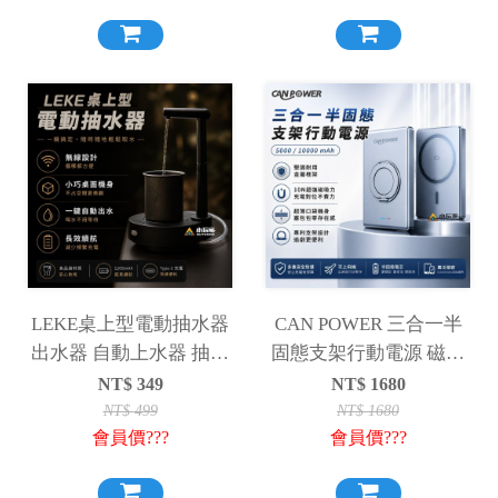
LEKE桌上型電動抽水器
CAN POWER 三合一半
出水器 自動上水器 抽水
固態支架行動電源 磁吸
機
行動電源 行動電源
NT$
349
NT$
1680
5000mAh 10000mAh
NT$
499
NT$
1680
會員價???
會員價???