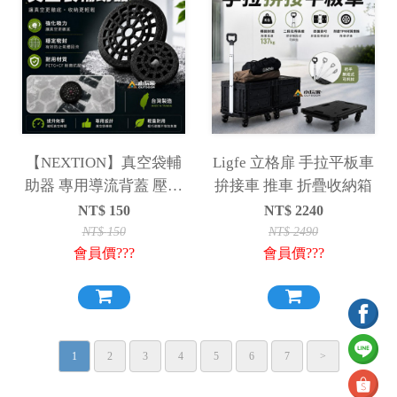
【NEXTION】真空袋輔
Ligfe 立格扉 手拉平板車
助器 專用導流背蓋 壓縮
拚接車 推車 折疊收納箱
袋 適用 迪達蒙 Coody 星
NT$
150
NT$
2240
火 真空袋
NT$
150
NT$
2490
會員價???
會員價???
1
2
3
4
5
6
7
>