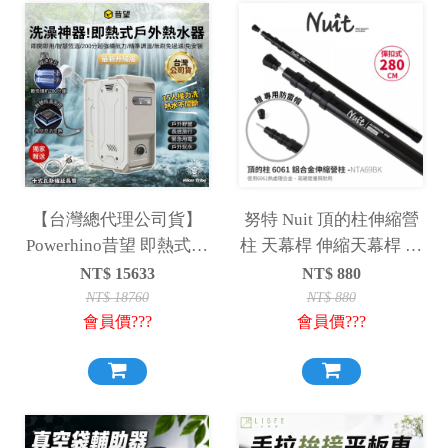
【台灣總代理公司貨】
努特 Nuit 頂的柱伸縮營
Powerhino昔望 即熱式戶
柱 天幕桿 伸縮天幕桿 伸
外露營熱水器 獨家贈送
縮營柱 天幕桿 營柱 伸縮
NT$
15633
NT$
880
卡式瓦斯罐延長管 智能
帳篷桿 帳篷門桿
NT$
18760
NT$
880
會員價???
會員價???
恆溫 3秒速熱 不須安裝
充電快速 搭配氣罐 冷熱
兩用 洗澡神器 淋浴神器