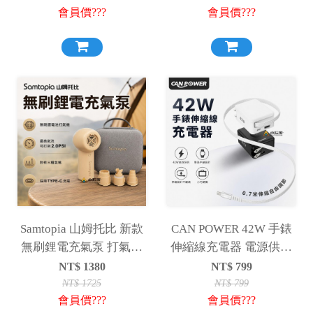
會員價???
會員價???
警示燈
Samtopia 山姆托比 新款
CAN POWER 42W 手錶
無刷鋰電充氣泵 打氣機
伸縮線充電器 電源供應
充氣機 幫浦
器 充電頭
NT$
1380
NT$
799
NT$
1725
NT$
799
會員價???
會員價???