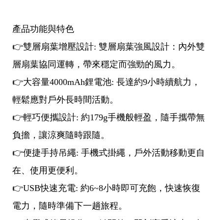
產品功能與特色
👉雙層扇葉增壓設計: 雙層扇葉強風設計：內外雙
層扇葉協同運轉，帶來穩定而強勁的風力。
👉大容量4000mAh鋰電池: 長達約9小時續航力，
輕鬆應對戶外長時間活動。
👉輕巧便攜設計: 約179g手機般輕盈，隨手攜帶無
負擔，讓涼爽隨時跟隨。
👉便捷手持吊繩: 手機式掛繩，戶外活動移動更自
在、使用更便利。
👉USB快速充電: 約6~8小時即可充飽，快速恢復
電力，隨時準備下一趟旅程。