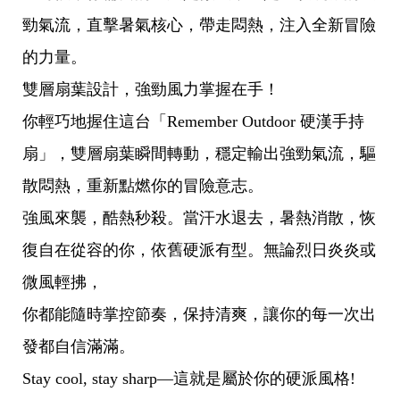
勁氣流，直擊暑氣核心，帶走悶熱，注入全新冒險
的力量。
雙層扇葉設計，強勁風力掌握在手！
你輕巧地握住這台「Remember Outdoor 硬漢手持
扇」，雙層扇葉瞬間轉動，穩定輸出強勁氣流，驅
散悶熱，重新點燃你的冒險意志。
強風來襲，酷熱秒殺。當汗水退去，暑熱消散，恢
復自在從容的你，依舊硬派有型。無論烈日炎炎或
微風輕拂，
你都能隨時掌控節奏，保持清爽，讓你的每一次出
發都自信滿滿。
Stay cool, stay sharp—這就是屬於你的硬派風格!