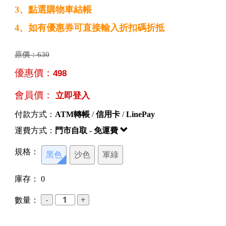
3、點選購物車結帳
4、如有優惠券可直接輸入折扣碼折抵
原價：
630
優惠價：
498
會員價：
立即登入
付款方式：
ATM轉帳
/
信用卡
/
LinePay
運費方式：
門市自取 - 免運費
規格：
黑色
沙色
軍綠
庫存：
0
數量：