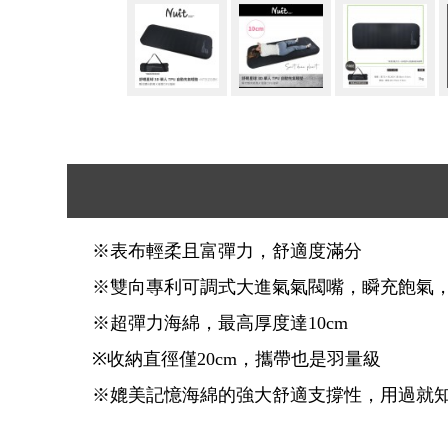
※表布輕柔且富彈力，舒適度滿分
※雙向專利可調式大進氣氣閥嘴，瞬充飽氣
※超彈力海綿，最高厚度達10cm
※收納直徑僅20cm，攜帶也是羽量級
※媲美記憶海綿的強大舒適支撐性，用過就