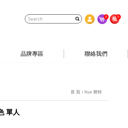
0
0
品牌專區
聯絡我們
首 頁
Nuit 努特
色 單人