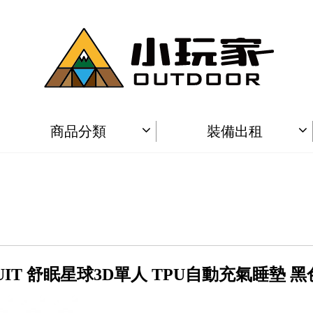
商品分類
裝備出租
UIT 舒眠星球3D單人 TPU自動充氣睡墊 黑