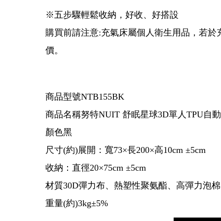
※五步驟輕鬆收納，好收、好搭設
購買前請注意:充氣床屬個人衛生用品，若於
價。
商品型號NTB155BK
商品名稱努特NUIT 舒眠星球3D單人TPU自
顏色黑
尺寸(約)展開：寬73×長200×高10cm ±5cm
收納：直徑20×75cm ±5cm
材質30D彈力布、熱塑性聚氨酯、高彈力泡
重量(約)3kg±5%