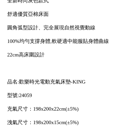
全新時尚灰色款式
舒適優質亞棉床面
圓角弧型設計、完全展現自然視覺動線
100%均勻支撐身體,軟硬適中能服貼身體曲線
22cm高床圍設計
品名:歡樂時光電動充氣床墊-KING
型號:24059
充氣尺寸：198x200x22cm(±5%)
洩氣尺寸：198x200x15cm(±5%)