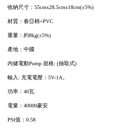
收納尺寸：55cmx28.5cmx18cm(±5%)
材質：春亞棉+PVC
重量：約8kg(±5%)
產地：中國
內健電動Pump 規格: (抽取式)
輸入: 充電電壓：5V-1A。
功率：40瓦
電量：40000豪安
PSI值：0.58