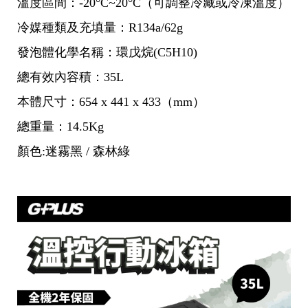
溫度區間：-20°C~20°C（可調整冷藏或冷凍溫度）
冷媒種類及充填量：R134a/62g
發泡體化學名稱：環戊烷(C5H10)
總有效內容積：35L
本體尺寸：654 x 441 x 433（mm）
總重量：14.5Kg
顏色:迷霧黑 / 森林綠