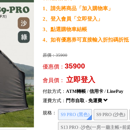
1、請先將商品「加入購物車」
2、登入會員「立即登入」
3、點選購物車結帳
4、如有優惠券可直接輸入折扣碼折抵
原價：
35900
35900
優惠價：
立即登入
會員價：
付款方式：
ATM轉帳
/
信用卡
/
LinePay
運費方式：
門市自取 - 免運費
規格：
S9 PRO (黑色)
S9 PRO (沙色)
S13 PRO -沙色(一房一廳主帳+前庭