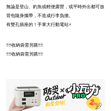
無論是登山、釣魚或輕便露營，或平時外出都可放
背包隨身攜帶，不造成行李負擔。
有雙孔插座的！手掌大行動電站⚡️
‼️‼️收納袋需另購‼️‼️
‼️‼️收納袋需另購‼️‼️