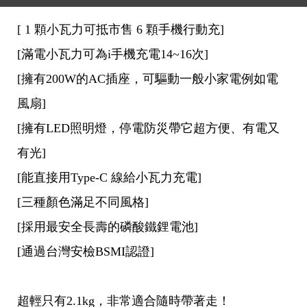
[ 1 顆小瓦力可抵市售 6 顆手機行動充]
[滿電小瓦力可為i手機充電14~16次]
[擁有200W的AC插座，可驅動一般小家電例如電
風扇]
[擁有LED照明燈，停電防災帶它超方便、有電又
有光]
[能直接用Type-C 線給小瓦力充電]
[三種顏色滿足不同風格]
[採用最安全長壽的磷酸鐵鋰電池]
[通過台灣安檢BSMI認證]
超輕只有2.1kg，非常適合隨時帶著走！