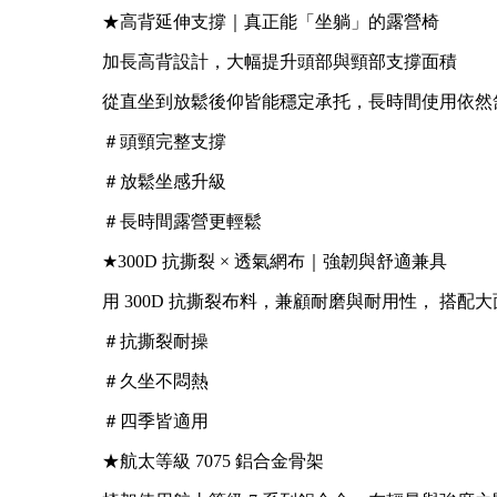
★高背延伸支撐｜真正能「坐躺」的露營椅
加長高背設計，大幅提升頭部與頸部支撐面積
從直坐到放鬆後仰皆能穩定承托，長時間使用依然
＃頭頸完整支撐
＃放鬆坐感升級
＃長時間露營更輕鬆
★300D 抗撕裂 × 透氣網布｜強韌與舒適兼具
用 300D 抗撕裂布料，兼顧耐磨與耐用性， 搭
＃抗撕裂耐操
＃久坐不悶熱
＃四季皆適用
★航太等級 7075 鋁合金骨架