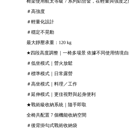
椅架使用航太等級 7 系列鋁合金，在輕量與強度
＃高強度
＃輕量化設計
＃穩定不晃動
最大靜壓承重：120 kg
★四段高度調整｜一椅多場景 依據不同使用情境
＃低坐模式｜營火放鬆
＃標準模式｜日常露營
＃高坐模式｜料理／工作
＃延伸模式｜更佳視野與起身便利
★戰術級收納系統｜隨手即取
全椅共配置 7 個機能收納空間
＃後背掛勾式戰術收納袋