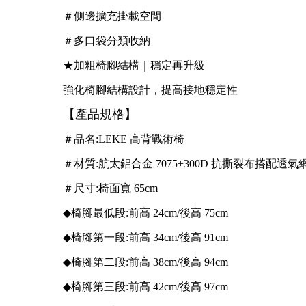
＃側邊擴充掛載空間
＃多口袋分類收納
★加粗椅腳結構｜穩定再升級
強化椅腳結構設計，提高接地穩定性
【產品規格】
＃品名:LEKE 高背戰術椅
＃材質:航太鋁合金 7075+300D 抗撕裂布搭配透氣
＃尺寸:椅面寬 65cm
◆椅腳最低段:前高 24cm/後高 75cm
◆椅腳第一段:前高 34cm/後高 91cm
◆椅腳第二段:前高 38cm/後高 94cm
◆椅腳第三段:前高 42cm/後高 97cm