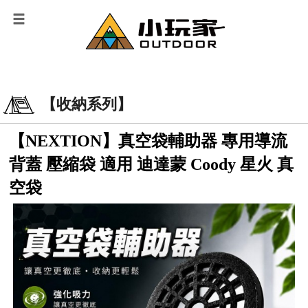
【收納系列】
【NEXTION】真空袋輔助器 專用導流
背蓋 壓縮袋 適用 迪達蒙 Coody 星火 真
空袋