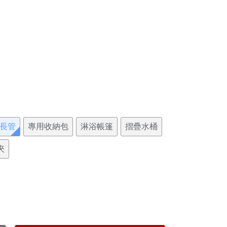
延長管
專用收納包
淋浴帳篷
摺疊水桶
夾