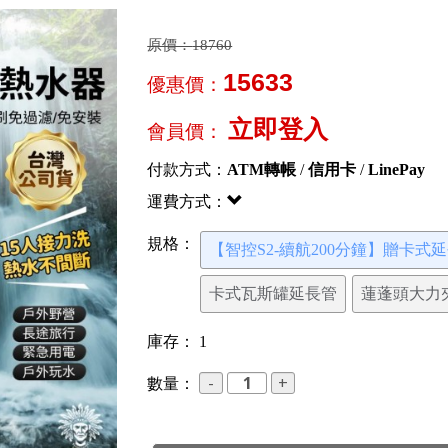
原價：
18760
15633
優惠價：
立即登入
會員價：
付款方式：
ATM轉帳
/
信用卡
/
LinePay
運費方式：
規格：
【智控S2-續航200分鐘】贈卡式
卡式瓦斯罐延長管
蓮蓬頭大力
庫存：
1
數量：