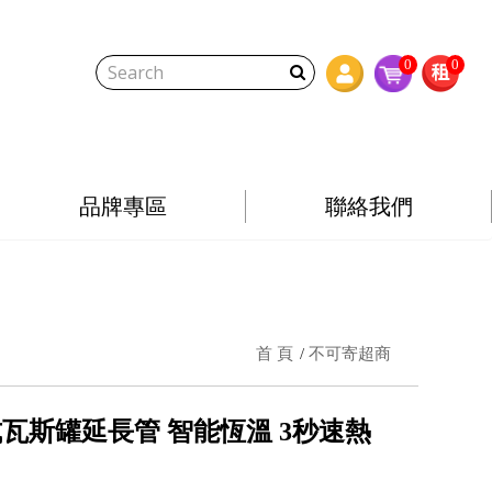
0
0
品牌專區
聯絡我們
首 頁
不可寄超商
式瓦斯罐延長管 智能恆溫 3秒速熱