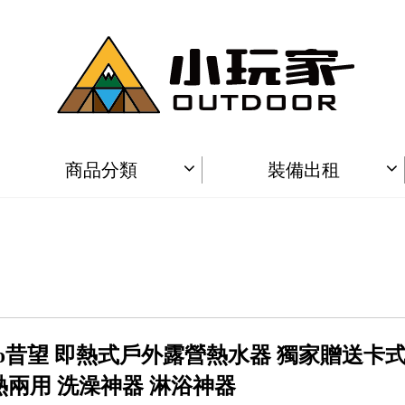
商品分類
裝備出租
ino昔望 即熱式戶外露營熱水器 獨家贈送卡
熱兩用 洗澡神器 淋浴神器