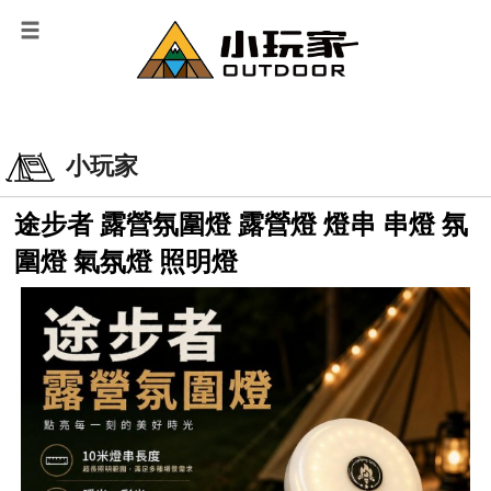
小玩家
途步者 露營氛圍燈 露營燈 燈串 串燈 氛
圍燈 氣氛燈 照明燈