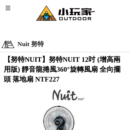
Nuit 努特
【努特NUIT】努特NUIT 12吋 (增高兩
用版) 靜音龍捲風360°旋轉風扇 全向擺
頭 落地扇 NTF227