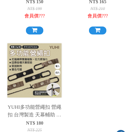
廳帳 掛鉤 燈條掛鉤 營柱
必備 燈條 燈條掛鉤 露營
NT$
150
NT$
165
掛鉤 豬尾巴 掛鉤 燈條
NT$
199
NT$
210
會員價???
會員價???
YUHI多功能營繩扣 營繩
扣 台灣製造 天幕輔助 露
營 燈條輔助 天幕神器 天
NT$
180
幕固定 掛燈條
NT$
225