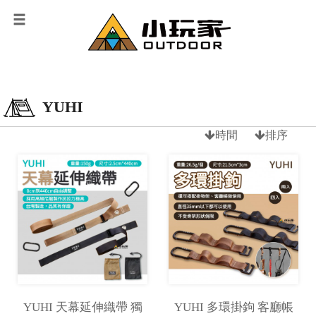
YUHI
時間
排序
YUHI 天幕延伸織帶 獨
YUHI 多環掛鉤 客廳帳