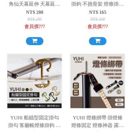
角仙天幕延伸 天幕延伸
掛鉤 不挑骨架 燈條掛鉤
延伸織帶 露營必備 蝶型
露營 掛物架掛鉤 車宿掛
NT$
280
NT$
165
天幕 延伸帶
鉤 露營掛鉤 露營掛扣
NT$
295
NT$
200
會員價???
會員價???
YUHI 船錨型固定掛勾
YUHI 燈條綁帶 掛燈條
掛勾 客廳帳燈條掛鉤 客
燈條固定 燈條神器 露營