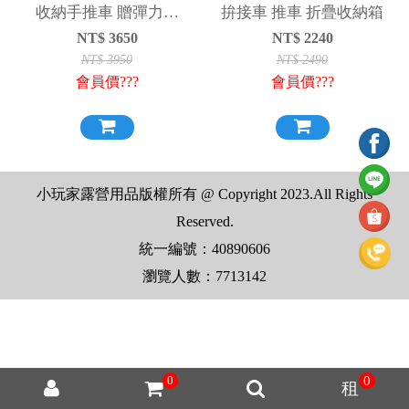
收納手推車 贈彈力繩
拚接車 推車 折疊收納箱
140L多型態手推車 推車
NT$
3650
NT$
2240
NT$
3950
NT$
2490
會員價???
會員價???
小玩家露營用品版權所有 @ Copyright 2023.All Rights
Reserved.
統一編號：40890606
瀏覽人數：7713142
0
0
租