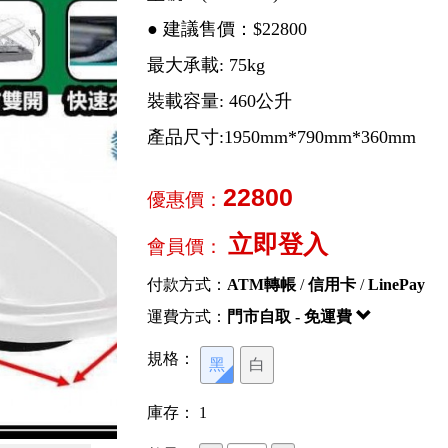
● 建議售價：$22800
最大承載: 75kg
裝載容量: 460公升
產品尺寸:1950mm*790mm*360mm
22800
優惠價：
立即登入
會員價：
付款方式：
ATM轉帳
/
信用卡
/
LinePay
運費方式：
門市自取 - 免運費
規格：
黑
白
庫存：
1