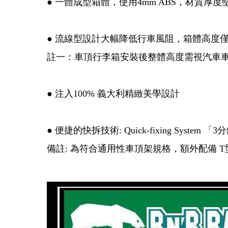
● 一體成型箱體，使用4mm ABS，材質
● 流線型設計大幅降低行車風阻，箱體高度僅3
註一：車頂行李箱安裝後整體高度需視汽車
● 注入100% 義大利精緻美學設計
● 便捷的快拆技術: Quick-fixing Sy
備註: 為符合通用性車頂架規格，額外配備 