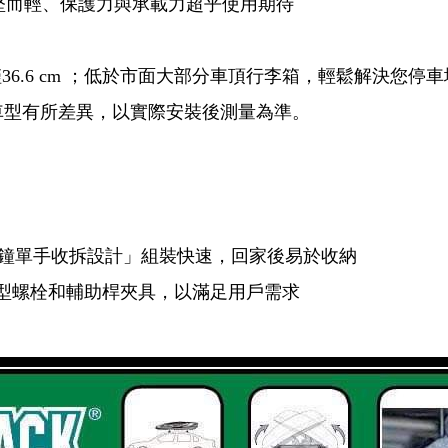
厚度堅而輕、保護力與承載力超乎使用期待
6.6 cm ；低於市面大部分車頂行李箱，輕鬆解決您停車
車型有所差異，以實際安裝後測量為準。
stem 「3分鐘單手收拆設計」組裝快速，回家後易於收納
T型螺栓和輔助桿夾具，以滿足用戶需求