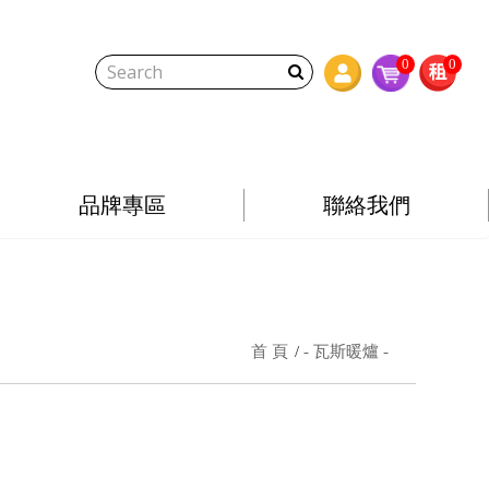
0
0
品牌專區
聯絡我們
首 頁
- 瓦斯暖爐 -