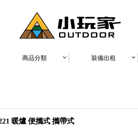
商品分類
裝備出租
-221 暖爐 便攜式 攜帶式