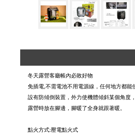
冬天露營客廳帳內必敗好物
免插電,不需電池不用電源線，任何地方都能
設有防傾倒裝置，外力使機體傾斜某個角度
露營時放在腳邊，腳暖了全身就跟著暖。
點火方式:壓電點火式