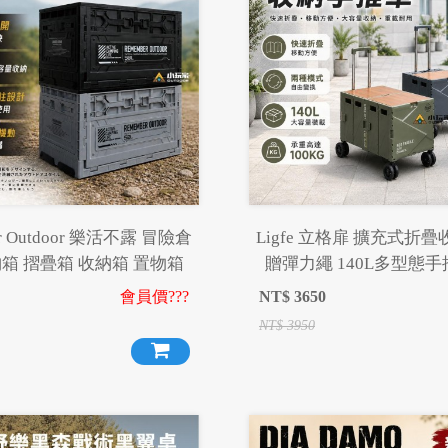
r Outdoor 樂活不露 冒險倉
Ligfe 立格扉 擴充式折
箱 摺疊箱 收納箱 置物箱
贈彈力繩 140L多型態手
會員價???
NT$
3650
NT$
3950