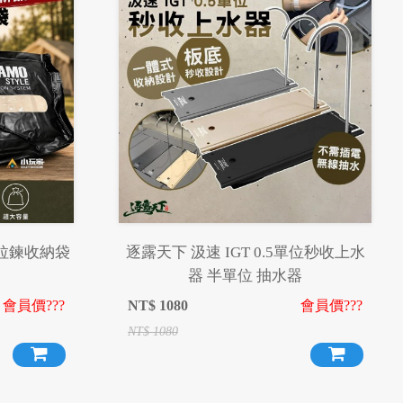
拉鍊收納袋
逐露天下 汲速 IGT 0.5單位秒收上水
器 半單位 抽水器
會員價???
NT$
1080
會員價???
NT$
1080