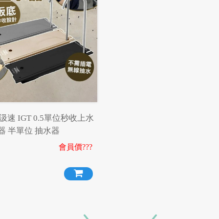
汲速 IGT 0.5單位秒收上水
器 半單位 抽水器
會員價???