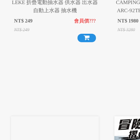
LEKE 折疊電動抽水器 供水器 出水器
CAMPI
自動上水器 抽水機
ARC-92
疊桌 
NT$
249
會員價???
NT$
1980
NT$
249
NT$
3280