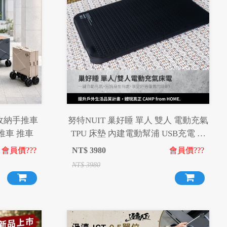
疊收納手推車
努特NUIT 巢好睡 單人 雙人 電動充氣
推車 推車
TPU 床墊 內建電動幫浦 USB充電 露
營充氣床墊 環島 登山 旅遊 露營 居家
會員價???
NT$
3980
會員價???
睡床超彈海綿 沖孔海綿
NT$
3980