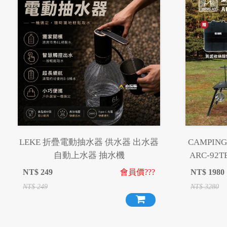
LEKE 折疊電動抽水器 供水器 出水器
CAMPI
自動上水器 抽水機
ARC-92
疊桌 
NT$
249
會員價???
NT$
1980
NT$
249
NT$
3280