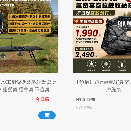
NG ACE 野樂黑森戰術黑翼桌
【預購】迪達蒙氣密真空
TB 露營桌 摺疊桌 單位桌 折
壓縮袋
IGT桌 露營 野炊 野餐
會員價???
NT$
1990
NT$
2490