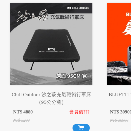
Chill Outdoor 沙之萩充氣戰術行軍床
BLUETT
（95公分寬）
NT$
4880
會員價???
NT$
3090
NT$
5280
NT$
38900