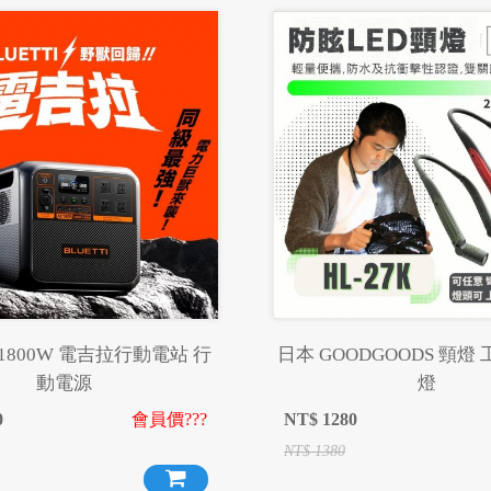
I 1800W 電吉拉行動電站 行
日本 GOODGOODS 頸燈
動電源
燈
0
會員價???
NT$
1280
NT$
1380