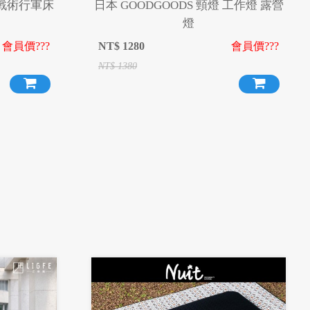
充氣戰術行軍床
日本 GOODGOODS 頸燈 工作燈 露營
燈
會員價???
NT$
1280
會員價???
NT$
1380