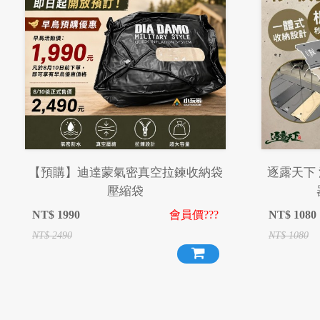
【預購】迪達蒙氣密真空拉鍊收納袋
逐露天下 
壓縮袋
NT$
1990
會員價???
NT$
1080
NT$
2490
NT$
1080