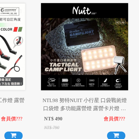
 工作燈 露營
NTL98 努特NUIT 小行星 口袋戰術燈
口袋燈 多功能露營燈 露營卡片燈 照
明燈 補光燈 磁吸燈 戶外警示燈
會員價???
NT$
490
會員價???
NT$
790