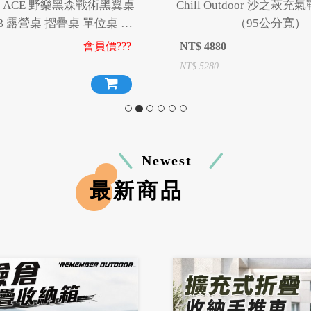
NG ACE 野樂黑森戰術黑翼桌
Chill Outdoor 沙之萩
TB 露營桌 摺疊桌 單位桌 折
（95公分寬）
IGT桌 露營 野炊 野餐
會員價???
NT$
4880
NT$
5280
Newest
最新商品