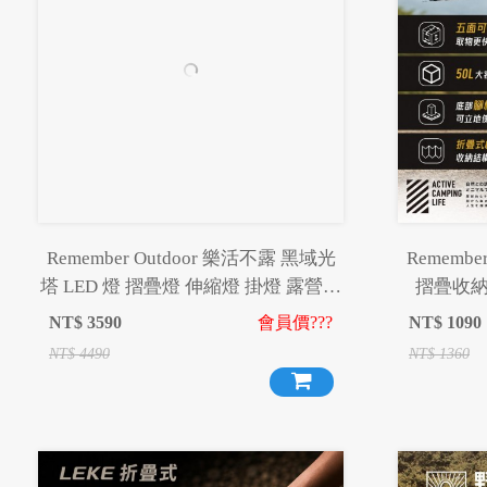
Remember Outdoor 樂活不露 黑域光
Remembe
塔 LED 燈 摺疊燈 伸縮燈 掛燈 露營燈
摺疊收納
工作燈 夜衝神器
NT$
3590
會員價???
NT$
1090
NT$
4490
NT$
1360