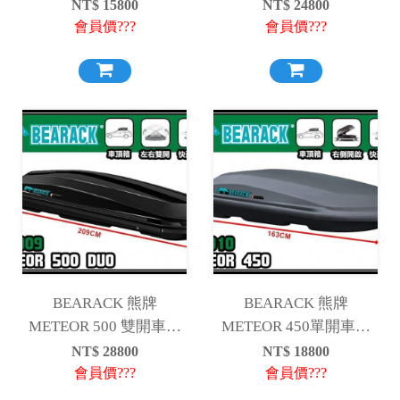
單開車頂箱-曜石黑、珍
冒險者 雙開車頂行李箱-
NT$
15800
NT$
24800
珠白
曜石黑、珍珠白
會員價???
會員價???
BEARACK 熊牌
BEARACK 熊牌
METEOR 500 雙開車頂
METEOR 450單開車頂
箱-曜石黑
箱-灰&白
NT$
28800
NT$
18800
會員價???
會員價???