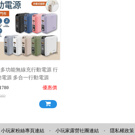
O 多功能無線充行動電源 行
動電源 多合一行動電源
1780
優惠價
980
小玩家粉絲專頁連結
·
小玩家露營社團連結
·
隱私權政策