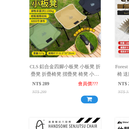
CLS 鋁合金四腳小板凳 小板凳 折
Fore
疊凳 折疊椅凳 摺疊凳 椅凳 小凳
椅 
子 折疊凳 小椅凳 攜帶椅凳
NT$
289
會員價???
NT$
NT$
299
NT$
3