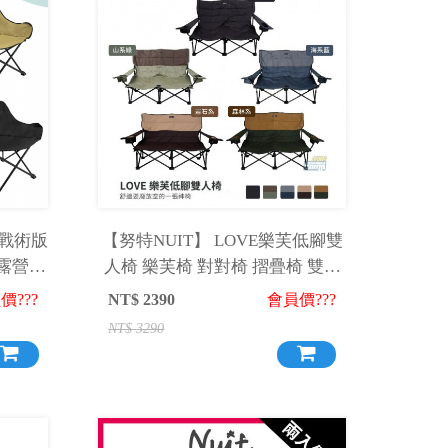
森椅戰術版
【努特NUIT】 LOVE樂芙低腳雙
 露營椅
人椅 樂芙椅 對對椅 摺疊椅 雙人
椅(含包材費200)-NTC95TB
價???
NT$
2390
會員價???
NT$
3290