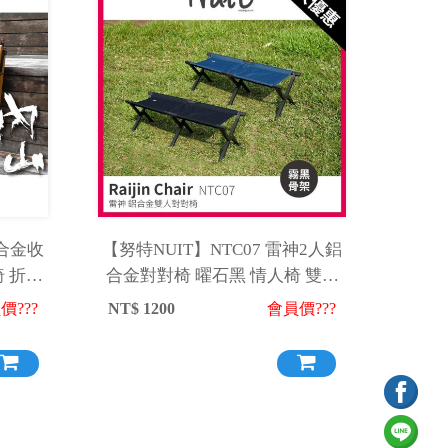
鋁合金收
【努特NUIT】NTC07 雷神2人鋁
椅 折合
合金對對椅 曜石黑 情人椅 雙人
D
椅 摺疊椅 折合椅 折疊椅
價???
NT$
1200
會員價???