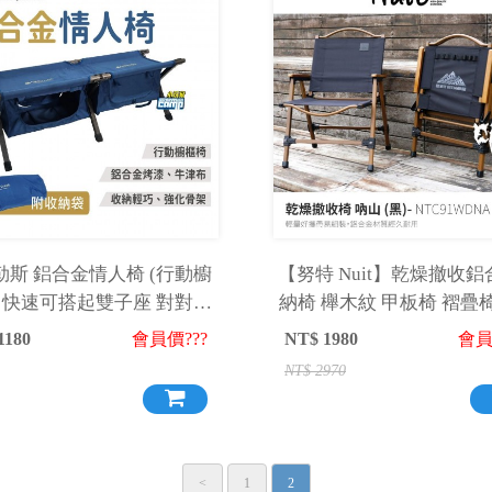
勒斯 鋁合金情人椅 (行動櫥
【努特 Nuit】乾燥撤收
) 快速可搭起雙子座 對對椅
納椅 櫸木紋 甲板椅 褶疊
椅 摺疊椅 折合椅 折疊椅
椅 休閒椅 NTC91W
1180
會員價???
NT$
1980
會員
NT$
2970
<
1
2