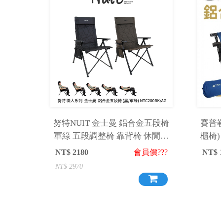
努特NUIT 金士曼 鋁合金五段椅
賽普
軍綠 五段調整椅 靠背椅 休閒椅
櫃椅
折疊椅 木扶手 NTC200AG
雙人
NT$
2180
會員價???
NT$
NT$
2970