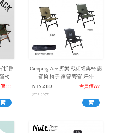
高背折疊
Camping Ace 野樂 戰術經典椅 露
露營椅
營椅 椅子 露營 野營 戶外
價???
NT$
2380
會員價???
NT$
2975