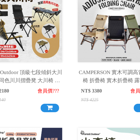
st Outdoor 頂級七段傾斜大川
CAMPERSON 實木可調
送同色川川摺疊凳 大川椅 摺
椅 折疊椅 實木折疊椅 
疊凳 露營椅 摺疊椅
2180
會員價???
NT$
3380
會員
140
NT$
4225