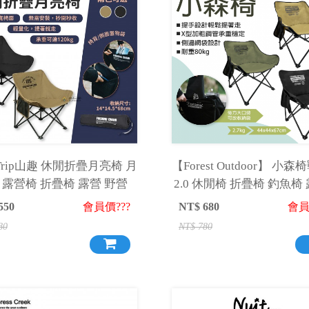
eTrip山趣 休閒折疊月亮椅 月
【Forest Outdoor】 小
 露營椅 折疊椅 露營 野營
2.0 休閒椅 折疊椅 釣魚椅
折疊椅 椅子
550
會員價???
NT$
680
會員
80
NT$
780