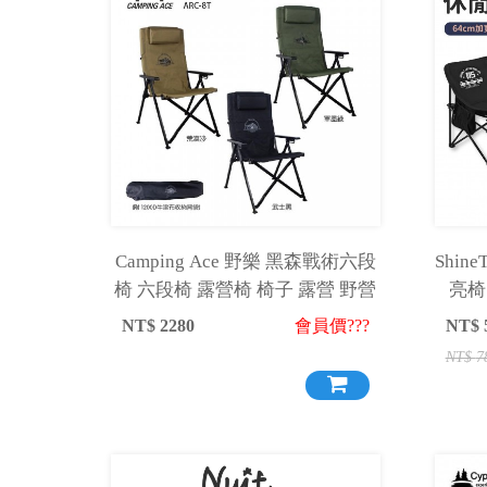
Camping Ace 野樂 黑森戰術六段
Shin
椅 六段椅 露營椅 椅子 露營 野營
亮椅
NT$
2280
會員價???
NT$
NT$
7