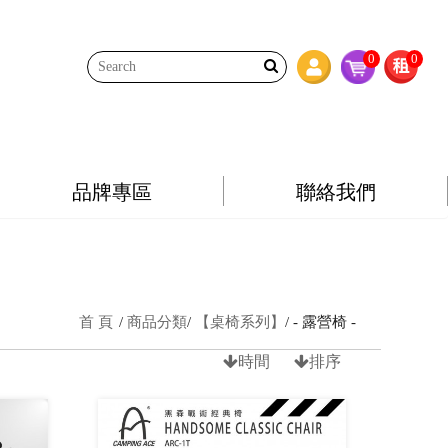
0
0
品牌專區
聯絡我們
首 頁
商品分類
【桌椅系列】
- 露營椅 -
時間
排序