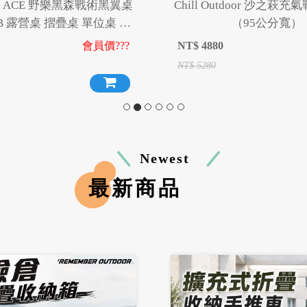
NG ACE 野樂黑森戰術黑翼桌
Chill Outdoor 沙之萩
TB 露營桌 摺疊桌 單位桌 折
（95公分寬）
IGT桌 露營 野炊 野餐
會員價???
NT$
4880
NT$
5280
Newest
最新商品