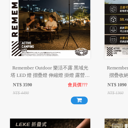
Remember Outdoor 樂活不露 黑域光
Remembe
塔 LED 燈 摺疊燈 伸縮燈 掛燈 露營燈
摺疊收納
工作燈 夜衝神器
NT$
3590
會員價???
NT$
1090
NT$
4490
NT$
1360