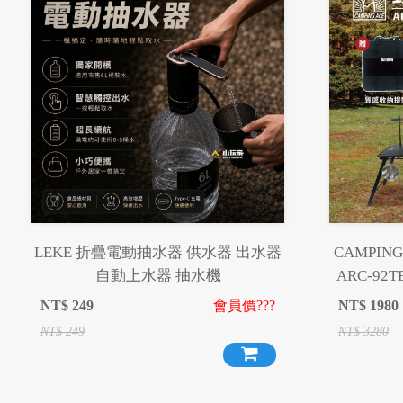
LEKE 折疊電動抽水器 供水器 出水器
CAMPI
自動上水器 抽水機
ARC-92
疊桌 
NT$
249
會員價???
NT$
1980
NT$
249
NT$
3280