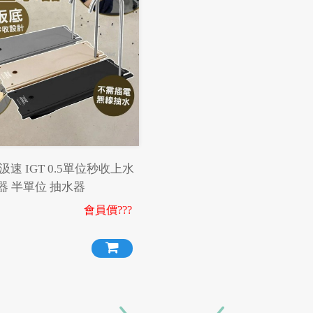
汲速 IGT 0.5單位秒收上水
器 半單位 抽水器
會員價???