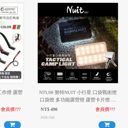
 工作燈 露營
NTL98 努特NUIT 小行星 口袋戰術燈
口袋燈 多功能露營燈 露營卡片燈 照
明燈 補光燈 磁吸燈 戶外警示燈
會員價???
NT$
490
會員價???
NT$
790