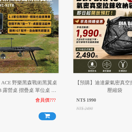
NG ACE 野樂黑森戰術黑翼桌
【預購】迪達蒙氣密真空
TB 露營桌 摺疊桌 單位桌 折
壓縮袋
IGT桌 露營 野炊 野餐
會員價???
NT$
1990
NT$
2490