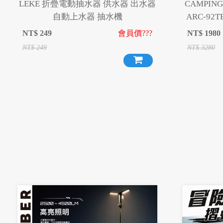
LEKE 折疊電動抽水器 供水器 出水器
CAMPI
自動上水器 抽水機
ARC-92
疊桌 
NT$
249
會員價???
NT$
1980
NT$
249
NT$
3280