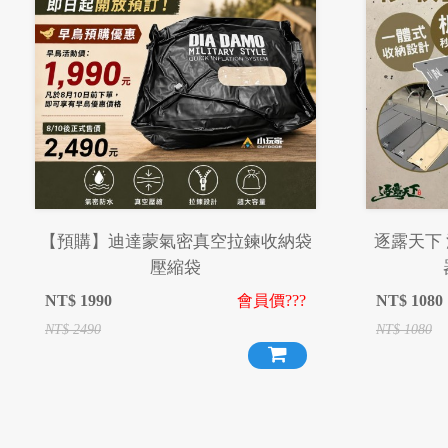
【預購】迪達蒙氣密真空拉鍊收納袋
逐露天下 
壓縮袋
NT$
1990
會員價???
NT$
1080
NT$
2490
NT$
1080