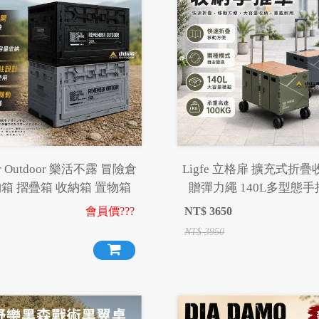
r Outdoor 樂活不露 冒險倉
Ligfe 立格扉 擴充式折
箱 摺疊箱 收納箱 置物箱
贈彈力繩 140L多型態手
會員價???
NT$
3650
NT$
3950