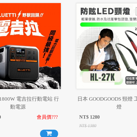
I 1800W 電吉拉行動電站 行
日本 GOODGOODS 頸燈
動電源
燈
0
會員價???
NT$
1280
NT$
1380