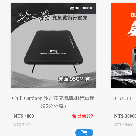
Chill Outdoor 沙之萩充氣戰術行軍床
BLUETT
（95公分寬）
NT$
4880
會員價???
NT$
3090
NT$
5280
NT$
38900