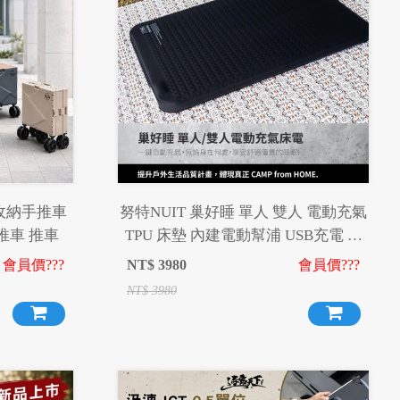
疊收納手推車
努特NUIT 巢好睡 單人 雙人 電動充氣
推車 推車
TPU 床墊 內建電動幫浦 USB充電 露
營充氣床墊 環島 登山 旅遊 露營 居家
會員價???
NT$
3980
會員價???
睡床超彈海綿 沖孔海綿
NT$
3980