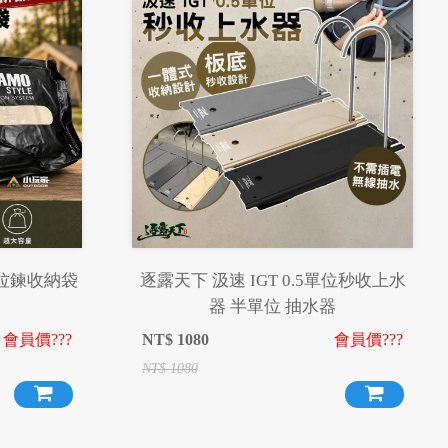
拉鍊收納袋
逐露天下 汲速 IGT 0.5單位秒收上水
器 半單位 抽水器
會員價???
NT$
1080
會員價???
NT$
1080