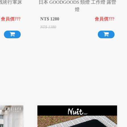
充氣戰術行軍床
日本 GOODGOODS 頸燈 工作燈 露營
燈
會員價???
NT$
1280
會員價???
NT$
1380